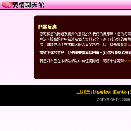
問題反應
您可將您的問題及寶貴的意見投入我們的反應區，您的每項
解決，服務過程中若涉及個人資料安全，為了確保您的權益
處，懇請包涵！在詢問客服人員問題前，您可以先看看
常見
請留下你的意見，我們將盡快與您回覆。(此信只會寄給管理
若您對自己在本網站網站中有任何問題，請將來信寄到
ser
正妹露點
|
隱私權聲明
|
服務條款
|
COPYRIGHT © 2009